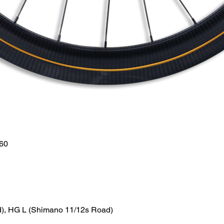
60
), HG L (Shimano 11/12s Road)