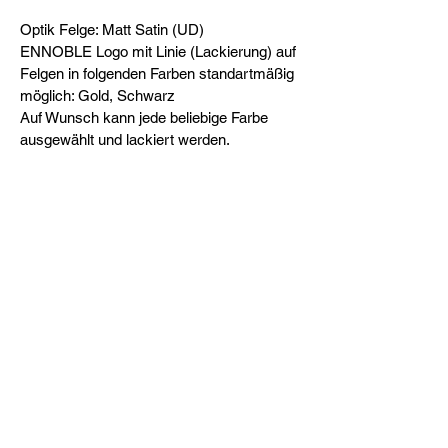
Optik Felge: Matt Satin (UD)
ENNOBLE Logo mit Linie (Lackierung) auf
Felgen in folgenden Farben standartmäßig
möglich: Gold, Schwarz
Auf Wunsch kann jede beliebige Farbe
ausgewählt und lackiert werden.
Preis: 2.500,- €
A brand of
BALDISO Bikes GmbH
Rathausstraße 2
87448 Waltenhofen